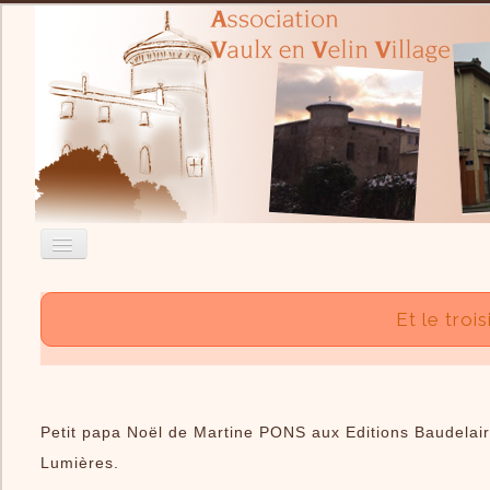
Accueil
Et le trois
Nous contacter
Recherche
Actualité
Petit papa Noël de Martine PONS aux Editions Baudelair
L'Association
Lumières.